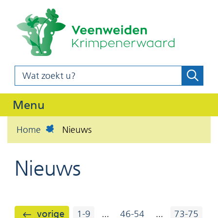
(naar
Ga
homepag
naar
de
inhoud
Wat
Zoeke
z
zoekt
o
u?
Uitklappen
Menu
e
k
Home
Nieuws
e
n
Nieuws
resultaten
vorige
1-9
...
46-54
...
73-75