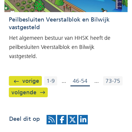
Peilbesluiten Veerstalblok en Bilwijk
vastgesteld
Het algemeen bestuur van HHSK heeft de
peilbesluiten Veerstalblok en Bilwijk
vastgesteld.
resultaten
vorige
1-9
...
46-54
...
73-75
resultaten
volgende
Deel dit op
R
D
D
D