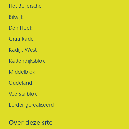
(opent
(opent
Het Beijersche
in
in
Bilwijk
nieuw
nieuw
Den Hoek
venster)
venster)
Graafkade
Kadijk West
Kattendijksblok
Middelblok
Oudeland
Veerstalblok
Eerder gerealiseerd
Over deze site