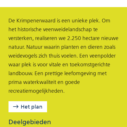
S
e
e
e
S
l
l
l
De Krimpenerwaard is een unieke plek. Om
e
e
e
het historische veenweidelandschap te
n
n
n
versterken, realiseren we 2.250 hectare nieuwe
o
o
o
natuur. Natuur waarin planten en dieren zoals
p
p
p
weidevogels zich thuis voelen. Een veenpolder
F
X
L
waar plek is voor vitale en toekomstgerichte
(opent
a
i
landbouw. Een prettige leefomgeving met
in
c
n
prima waterkwaliteit en goede
nieuw
e
k
recreatiemogelijkheden.
venster)
b
e
o
d
Het plan
o
I
k
n
Deelgebieden