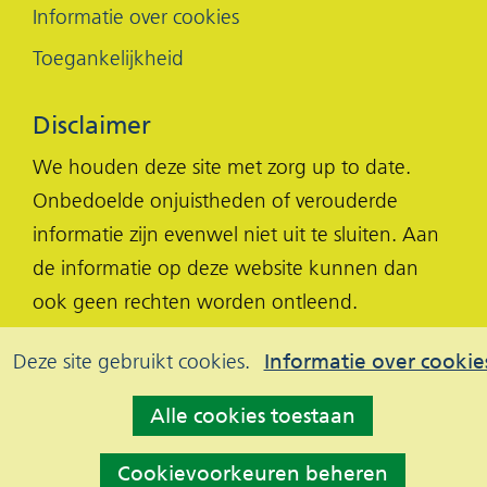
Informatie over cookies
Toegankelijkheid
Disclaimer
We houden deze site met zorg up to date.
Onbedoelde onjuistheden of verouderde
informatie zijn evenwel niet uit te sluiten. Aan
de informatie op deze website kunnen dan
ook geen rechten worden ontleend.
Cookies
Hier
Deze site gebruikt cookies.
Informatie over cookie
kan
toestaan?
Alle cookies toestaan
het
gebruik
Cookievoorkeuren beheren