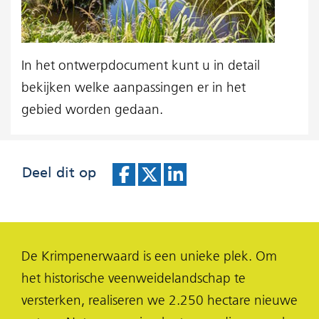
In het ontwerpdocument kunt u in detail
bekijken welke aanpassingen er in het
gebied worden gedaan.
Deel dit op
D
D
D
e
e
e
l
l
l
De Krimpenerwaard is een unieke plek. Om
e
e
e
het historische veenweidelandschap te
n
n
n
versterken, realiseren we 2.250 hectare nieuwe
o
o
o