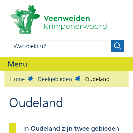
(naar
Ga
homepag
naar
de
inhoud
Wat
Zoeke
z
zoekt
o
u?
Uitklappen
Menu
e
k
Home
Deelgebieden
Oudeland
e
n
Oudeland
In Oudeland zijn twee gebieden