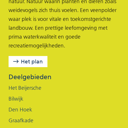
natuur. Natuur waarin planten en dieren zoals
p
p
p
weidevogels zich thuis voelen. Een veenpolder
F
X
L
waar plek is voor vitale en toekomstgerichte
(opent
a
i
landbouw. Een prettige leefomgeving met
in
c
n
prima waterkwaliteit en goede
nieuw
e
k
recreatiemogelijkheden.
venster)
b
e
o
d
Het plan
o
I
k
n
Deelgebieden
(opent
(opent
Het Beijersche
in
in
Bilwijk
nieuw
nieuw
Den Hoek
venster)
venster)
Graafkade