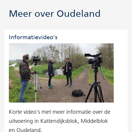
2024-
10-
Meer over Oudeland
22_ol_kaart_opgewerkt.jpg)
Informatievideo's
Korte video's met meer informatie over de
uitvoering in Kattendijksblok, Middelblok
en Oudeland.