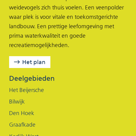
p
p
p
weidevogels zich thuis voelen. Een veenpolder
F
X
L
waar plek is voor vitale en toekomstgerichte
(opent
a
i
landbouw. Een prettige leefomgeving met
in
c
n
prima waterkwaliteit en goede
nieuw
e
k
recreatiemogelijkheden.
venster)
b
e
o
d
Het plan
o
I
k
n
Deelgebieden
(opent
(opent
Het Beijersche
in
in
Bilwijk
nieuw
nieuw
Den Hoek
venster)
venster)
Graafkade