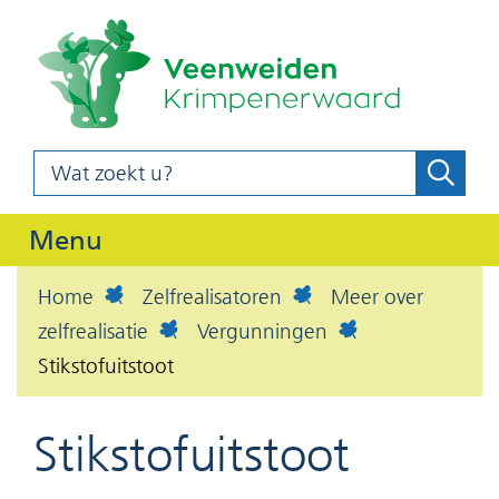
(naar
Ga
homepag
naar
de
inhoud
Wat
Zoeke
z
zoekt
o
u?
Uitklappen
Menu
e
k
Home
Zelfrealisatoren
Meer over
e
zelfrealisatie
Vergunningen
n
Stikstofuitstoot
Stikstofuitstoot