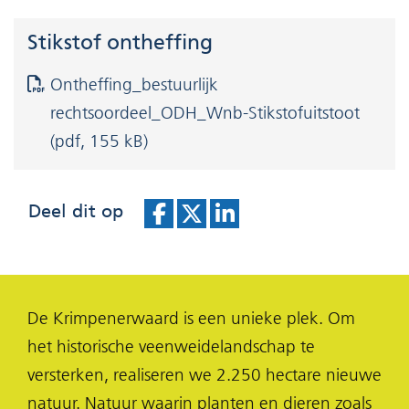
Stikstof ontheffing
Ontheffing_bestuurlijk
rechtsoordeel_ODH_Wnb-Stikstofuitstoot
(pdf, 155 kB)
Deel dit op
D
D
D
e
e
e
l
l
l
De Krimpenerwaard is een unieke plek. Om
e
e
e
het historische veenweidelandschap te
n
n
n
versterken, realiseren we 2.250 hectare nieuwe
o
o
o
natuur. Natuur waarin planten en dieren zoals