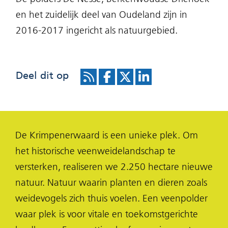
en het zuidelijk deel van Oudeland zijn in
2016-2017 ingericht als natuurgebied.
Deel dit op
R
D
D
D
S
e
e
e
S
l
l
l
De Krimpenerwaard is een unieke plek. Om
e
e
e
het historische veenweidelandschap te
n
n
n
versterken, realiseren we 2.250 hectare nieuwe
o
o
o
natuur. Natuur waarin planten en dieren zoals
p
p
p
weidevogels zich thuis voelen. Een veenpolder
F
X
L
waar plek is voor vitale en toekomstgerichte
(opent
a
i