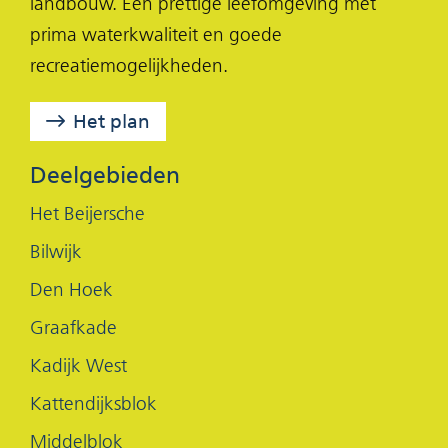
landbouw. Een prettige leefomgeving met
in
c
n
prima waterkwaliteit en goede
nieuw
e
k
recreatiemogelijkheden.
venster)
b
e
o
d
Het plan
o
I
k
n
Deelgebieden
(opent
(opent
Het Beijersche
in
in
Bilwijk
nieuw
nieuw
Den Hoek
venster)
venster)
Graafkade
Kadijk West
Kattendijksblok
Middelblok