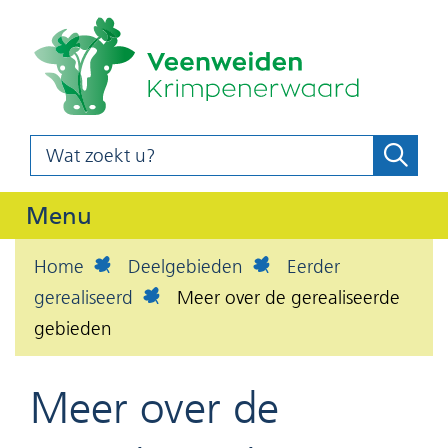
(naar
Ga
homepag
naar
de
inhoud
Wat
Zoeke
z
zoekt
o
u?
Uitklappen
Menu
e
k
Home
Deelgebieden
Eerder
e
gerealiseerd
Meer over de gerealiseerde
n
gebieden
Meer over de