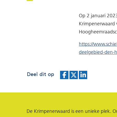
Op 2 januari 202
Krimpenerwaard v
Hoogheemraadsch
https://www.schi
deelgebied-den-ho
Deel dit op
D
D
D
e
e
e
l
l
l
e
e
e
De Krimpenerwaard is een unieke plek. Om
n
n
n