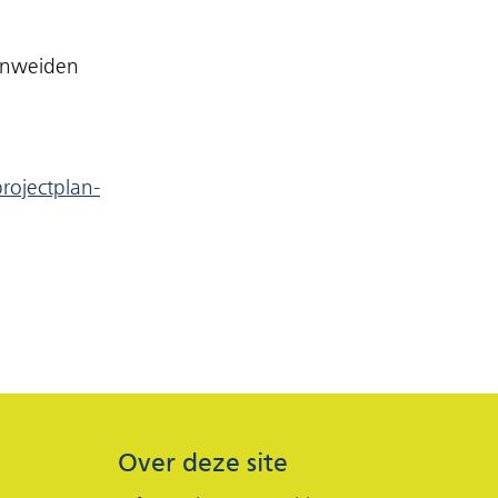
enweiden
rojectplan-
Over deze site