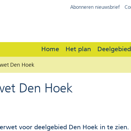
Ga
Abonneren nieuwsbrief
Co
(naar
naar
homepage)
de
inhoud
Home
Het plan
Deelgebie
erwet Den Hoek
rwet Den Hoek
erwet voor deelgebied Den Hoek in te zien.