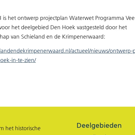
3 is het ontwerp projectplan Waterwet Programma Ve
oor het deelgebied Den Hoek vastgesteld door het
ap van Schieland en de Krimpenerwaard:
elandendekrimpenerwaard.nl/actueel/nieuws/ontwerp-p
(opent
ek-in-te-zien/
in
nieuw
venster)
Deelgebieden
 het historische