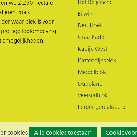
Het Beijersche
eren we 2.250 hectare
dieren zoals
Bilwijk
lder waar plek is voor
Den Hoek
 prettige leefomgeving
Graafkade
tiemogelijkheden.
Kadijk West
Kattendijksblok
Middelblok
Oudeland
Veerstalblok
Eerder gerealiseerd
er cookies
Alle cookies toestaan
Cookievoo