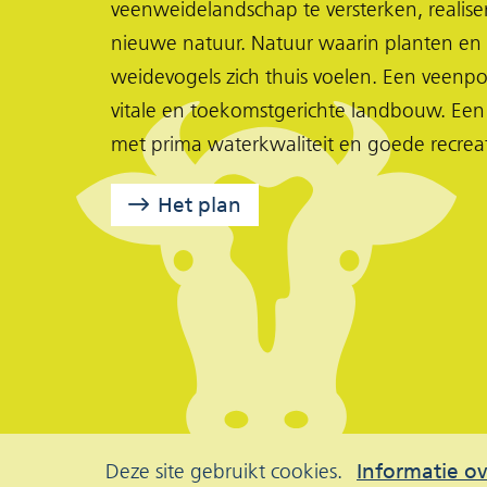
veenweidelandschap te versterken, realis
o
o
o
nieuwe natuur. Natuur waarin planten en 
p
p
p
weidevogels zich thuis voelen. Een veenpo
F
X
L
vitale en toekomstgerichte landbouw. Een
(opent
a
i
met prima waterkwaliteit en goede recrea
in
c
n
nieuw
e
k
Het plan
venster)
b
e
o
d
o
I
k
n
(opent
(opent
in
in
nieuw
nieuw
Cookies
venster)
venster)
Deze site gebruikt cookies.
Informatie ov