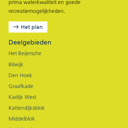
prima waterkwaliteit en goede
nieuw
e
k
recreatiemogelijkheden.
venster)
b
e
o
d
Het plan
o
I
k
n
Deelgebieden
(opent
(opent
Het Beijersche
in
in
Bilwijk
nieuw
nieuw
Den Hoek
venster)
venster)
Graafkade
Kadijk West
Kattendijksblok
Middelblok