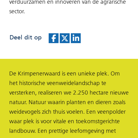
verduurzamen en innoveren van de agrarische
sector.
Deel dit op
D
D
D
e
e
e
l
l
l
De Krimpenerwaard is een unieke plek. Om
e
e
e
het historische veenweidelandschap te
n
n
n
versterken, realiseren we 2.250 hectare nieuwe
o
o
o
natuur. Natuur waarin planten en dieren zoals
p
p
p
weidevogels zich thuis voelen. Een veenpolder
F
X
L
waar plek is voor vitale en toekomstgerichte
(opent
a
i
landbouw. Een prettige leefomgeving met
in
c
n