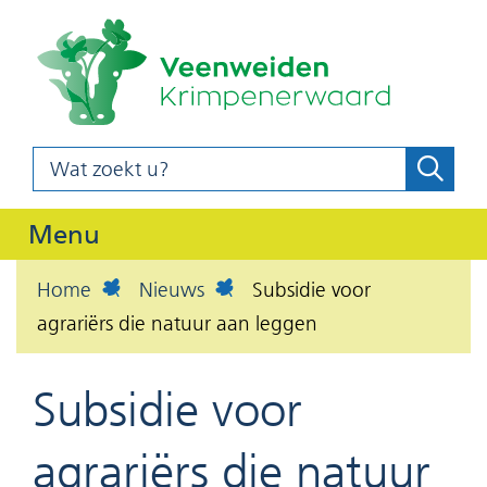
(naar
Ga
homepag
naar
de
inhoud
Wat
Zoeke
z
zoekt
o
u?
Uitklappen
Menu
e
k
Home
Nieuws
Subsidie voor
e
agrariërs die natuur aan leggen
n
Subsidie voor
agrariërs die natuur