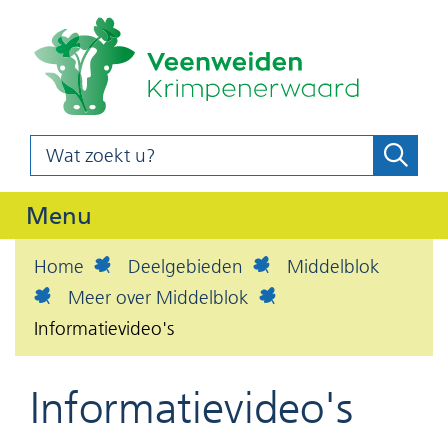
(naar
Ga
homepag
naar
de
inhoud
Wat
Zoeke
z
zoekt
o
u?
Uitklappen
Menu
e
k
Home
Deelgebieden
Middelblok
e
Meer over Middelblok
n
Informatievideo's
Informatievideo's