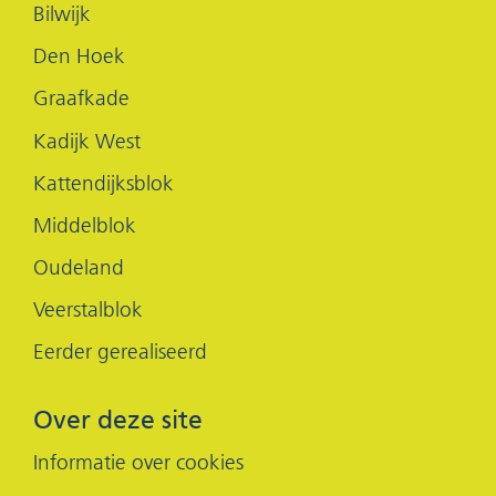
Bilwijk
nieuw
nieuw
Den Hoek
venster)
venster)
Graafkade
Kadijk West
Kattendijksblok
Middelblok
Oudeland
Veerstalblok
Eerder gerealiseerd
Over deze site
Informatie over cookies