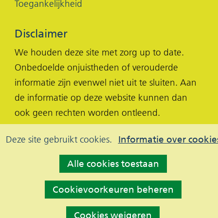
Toegankelijkheid
Disclaimer
We houden deze site met zorg up to date.
Onbedoelde onjuistheden of verouderde
informatie zijn evenwel niet uit te sluiten. Aan
de informatie op deze website kunnen dan
ook geen rechten worden ontleend.
Cookies
Hier
Deze site gebruikt cookies.
Informatie over cookie
kan
toestaan?
Alle cookies toestaan
het
gebruik
Cookievoorkeuren beheren
van
cookies
Cookies weigeren