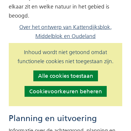
elkaar zit en welke natuur in het gebied is
beoogd.
Over het ontwerp van Kattendijksblok,
Middelblok en Oudeland
Hier
Inhoud wordt niet getoond omdat
Cookies
kan
functionele cookies niet toegestaan zijn.
toestaan?
het
Alle cookies toestaan
gebruik
van
Cookievoorkeuren beheren
cookies
op
deze
Planning en uitvoering
website
Informatie over de achtergrond, planning en