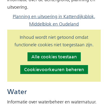
worden
uitvoering.
toegestaan
Planning en uitvoering in Kattendijksblok,
of
Middelblok en Oudeland
geweigerd.
Hier
Inhoud wordt niet getoond omdat
Cookies
kan
functionele cookies niet toegestaan zijn.
toestaan?
het
Alle cookies toestaan
gebruik
van
Cookievoorkeuren beheren
cookies
op
deze
Water
website
Informatie over waterbeheer en waternatuur.
worden