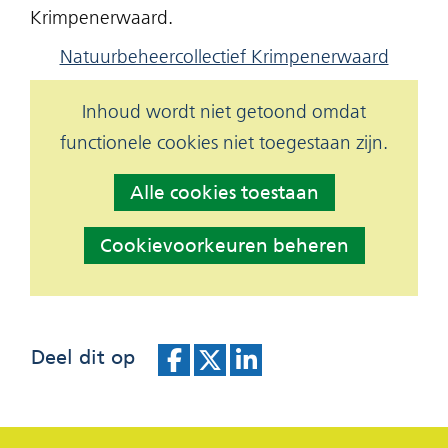
Krimpenerwaard.
geweigerd.
Natuurbeheercollectief Krimpenerwaard
Hier
Inhoud wordt niet getoond omdat
Cookies
kan
functionele cookies niet toegestaan zijn.
toestaan?
het
Alle cookies toestaan
gebruik
van
Cookievoorkeuren beheren
cookies
op
deze
Deel dit op
website
worden
D
D
D
toegestaan
e
e
e