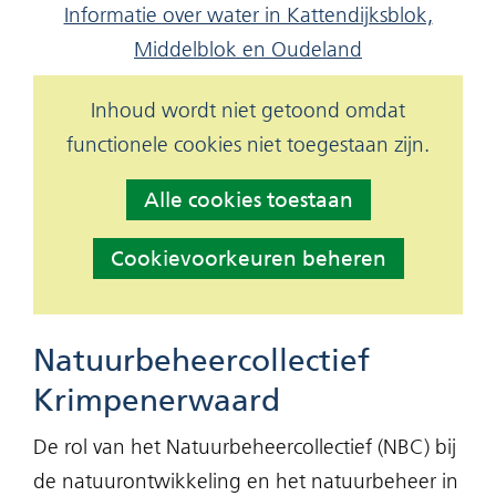
Informatie over water in Kattendijksblok,
toegestaan
Middelblok en Oudeland
of
geweigerd.
Hier
Inhoud wordt niet getoond omdat
Cookies
kan
functionele cookies niet toegestaan zijn.
toestaan?
het
Alle cookies toestaan
gebruik
van
Cookievoorkeuren beheren
cookies
op
deze
Natuurbeheercollectief
website
Krimpenerwaard
worden
De rol van het Natuurbeheercollectief (NBC) bij
toegestaan
de natuurontwikkeling en het natuurbeheer in
of