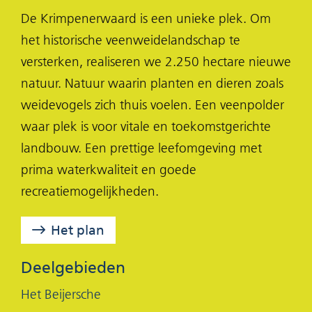
of
l
l
l
De Krimpenerwaard is een unieke plek. Om
geweigerd.
e
e
e
het historische veenweidelandschap te
n
n
n
versterken, realiseren we 2.250 hectare nieuwe
o
o
o
natuur. Natuur waarin planten en dieren zoals
p
p
p
weidevogels zich thuis voelen. Een veenpolder
F
X
L
waar plek is voor vitale en toekomstgerichte
(opent
a
i
landbouw. Een prettige leefomgeving met
in
c
n
prima waterkwaliteit en goede
nieuw
e
k
recreatiemogelijkheden.
venster)
b
e
o
d
Het plan
o
I
k
n
Deelgebieden
(opent
(opent
Het Beijersche
in
in