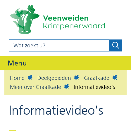
(naar
Ga
homepag
naar
de
inhoud
Wat
Zoeke
z
zoekt
o
u?
Uitklappen
Menu
e
k
Home
Deelgebieden
Graafkade
e
Meer over Graafkade
Informatievideo's
n
Informatievideo's