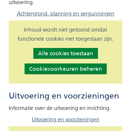
uitvoering.
of
geweigerd.
Achtergrond, planning en vergunningen
Hier
Inhoud wordt niet getoond omdat
Cookies
kan
functionele cookies niet toegestaan zijn.
toestaan?
het
Alle cookies toestaan
gebruik
van
Cookievoorkeuren beheren
cookies
op
deze
Uitvoering en voorzieningen
website
Informatie over de uitvoering en inrichting.
worden
Uitvoering en voorzieningen
toegestaan
of