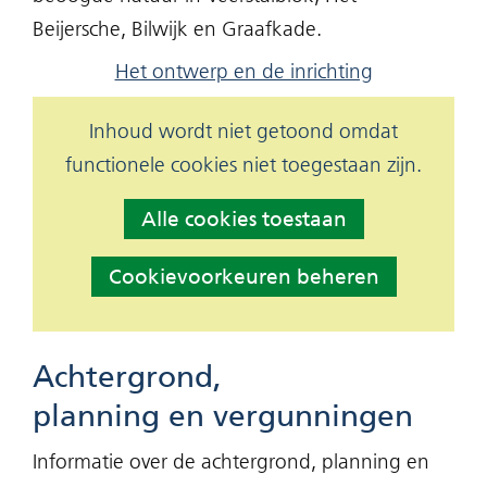
Beijersche, Bilwijk en Graafkade.
Het ontwerp en de inrichting
Hier
Inhoud wordt niet getoond omdat
Cookies
kan
functionele cookies niet toegestaan zijn.
toestaan?
het
Alle cookies toestaan
gebruik
van
Cookievoorkeuren beheren
cookies
op
deze
Achtergrond,
website
planning en vergunningen
worden
Informatie over de achtergrond, planning en
toegestaan