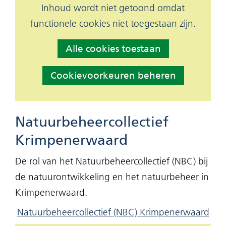
Hier
Inhoud wordt niet getoond omdat
geweigerd.
Cookies
kan
functionele cookies niet toegestaan zijn.
toestaan?
het
Alle cookies toestaan
gebruik
van
Cookievoorkeuren beheren
cookies
op
deze
Natuurbeheercollectief
website
Krimpenerwaard
worden
De rol van het Natuurbeheercollectief (NBC) bij
toegestaan
de natuurontwikkeling en het natuurbeheer in
of
Krimpenerwaard.
geweigerd.
Natuurbeheercollectief (NBC) Krimpenerwaard