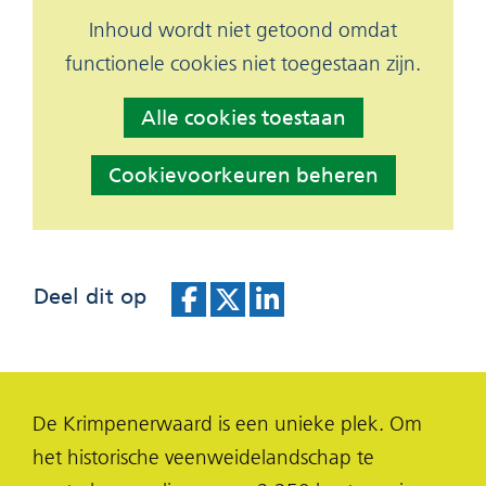
Hier
Inhoud wordt niet getoond omdat
Cookies
kan
functionele cookies niet toegestaan zijn.
toestaan?
het
Alle cookies toestaan
gebruik
van
Cookievoorkeuren beheren
cookies
op
deze
Deel dit op
website
worden
D
D
D
toegestaan
e
e
e
of
l
l
l
De Krimpenerwaard is een unieke plek. Om
geweigerd.
e
e
e
het historische veenweidelandschap te
n
n
n