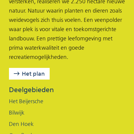
versterken, realiseren we 2.250 hectare nieuwe
o
o
o
natuur. Natuur waarin planten en dieren zoals
p
p
p
weidevogels zich thuis voelen. Een veenpolder
F
X
L
waar plek is voor vitale en toekomstgerichte
(opent
a
i
landbouw. Een prettige leefomgeving met
in
c
n
prima waterkwaliteit en goede
nieuw
e
k
recreatiemogelijkheden.
venster)
b
e
o
d
Het plan
o
I
k
n
Deelgebieden
(opent
(opent
Het Beijersche
in
in
Bilwijk
nieuw
nieuw
Den Hoek
venster)
venster)