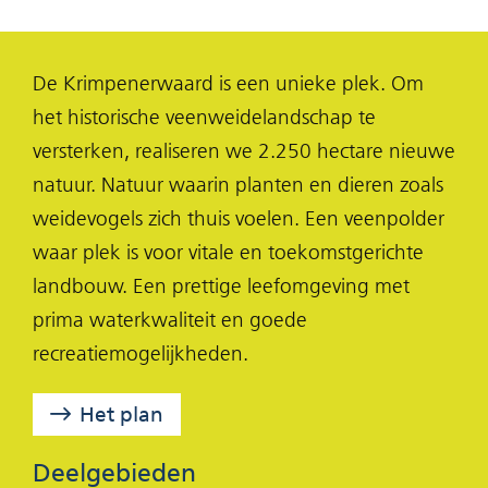
e
e
e
l
l
l
De Krimpenerwaard is een unieke plek. Om
e
e
e
het historische veenweidelandschap te
n
n
n
versterken, realiseren we 2.250 hectare nieuwe
o
o
o
natuur. Natuur waarin planten en dieren zoals
p
p
p
weidevogels zich thuis voelen. Een veenpolder
F
X
L
waar plek is voor vitale en toekomstgerichte
(opent
a
i
landbouw. Een prettige leefomgeving met
in
c
n
prima waterkwaliteit en goede
nieuw
e
k
recreatiemogelijkheden.
venster)
b
e
o
d
Het plan
o
I
k
n
Deelgebieden