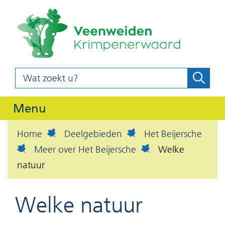
(naar
Ga
homepag
naar
de
inhoud
Wat
Zoeke
z
zoekt
o
u?
Uitklappen
Menu
e
k
Home
Deelgebieden
Het Beijersche
e
Meer over Het Beijersche
Welke
n
natuur
Welke natuur