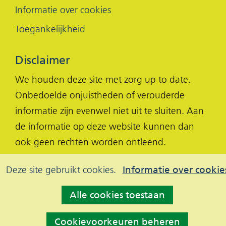
Informatie over cookies
Toegankelijkheid
Disclaimer
We houden deze site met zorg up to date.
Onbedoelde onjuistheden of verouderde
informatie zijn evenwel niet uit te sluiten. Aan
de informatie op deze website kunnen dan
ook geen rechten worden ontleend.
Cookies
Hier
Deze site gebruikt cookies.
Informatie over cookie
kan
toestaan?
Alle cookies toestaan
het
gebruik
Cookievoorkeuren beheren