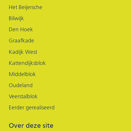
(opent
(opent
Het Beijersche
in
in
Bilwijk
nieuw
nieuw
Den Hoek
venster)
venster)
Graafkade
Kadijk West
Kattendijksblok
Middelblok
Oudeland
Veerstalblok
Eerder gerealiseerd
Over deze site