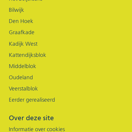
in
in
Bilwijk
nieuw
nieuw
Den Hoek
venster)
venster)
Graafkade
Kadijk West
Kattendijksblok
Middelblok
Oudeland
Veerstalblok
Eerder gerealiseerd
Over deze site
Informatie over cookies