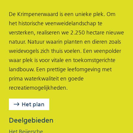
l
l
l
De Krimpenerwaard is een unieke plek. Om
e
e
e
het historische veenweidelandschap te
n
n
n
versterken, realiseren we 2.250 hectare nieuwe
o
o
o
natuur. Natuur waarin planten en dieren zoals
p
p
p
weidevogels zich thuis voelen. Een veenpolder
F
X
L
waar plek is voor vitale en toekomstgerichte
(opent
a
i
landbouw. Een prettige leefomgeving met
in
c
n
prima waterkwaliteit en goede
nieuw
e
k
recreatiemogelijkheden.
venster)
b
e
o
d
Het plan
o
I
k
n
Deelgebieden
(opent
(opent
Het Beijersche