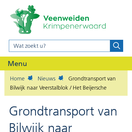
(naar
Ga
homepag
naar
de
inhoud
Wat
Zoeke
z
zoekt
o
u?
Uitklappen
Menu
e
k
Home
Nieuws
Grondtransport van
e
Bilwijk naar Veerstalblok / Het Beijersche
n
Grondtransport van
Bilwijk naar