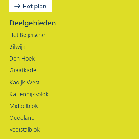
o
d
Het plan
o
I
k
n
Deelgebieden
(opent
(opent
Het Beijersche
in
in
Bilwijk
nieuw
nieuw
Den Hoek
venster)
venster)
Graafkade
Kadijk West
Kattendijksblok
Middelblok
Oudeland
Veerstalblok