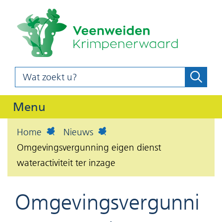
(naar
Ga
homepag
naar
de
inhoud
Wat
Zoeke
z
zoekt
o
u?
Uitklappen
Menu
e
k
Home
Nieuws
e
Omgevingsvergunning eigen dienst
n
wateractiviteit ter inzage
Omgevingsvergunni