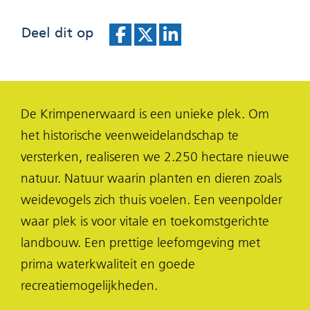
nie
Deel dit op
vens
D
D
D
e
e
e
l
l
l
De Krimpenerwaard is een unieke plek. Om
e
e
e
het historische veenweidelandschap te
n
n
n
versterken, realiseren we 2.250 hectare nieuwe
o
o
o
natuur. Natuur waarin planten en dieren zoals
p
p
p
weidevogels zich thuis voelen. Een veenpolder
F
X
L
waar plek is voor vitale en toekomstgerichte
(opent
a
i
landbouw. Een prettige leefomgeving met
in
c
n
prima waterkwaliteit en goede
nieuw
e
k
recreatiemogelijkheden.
venster)
b
e