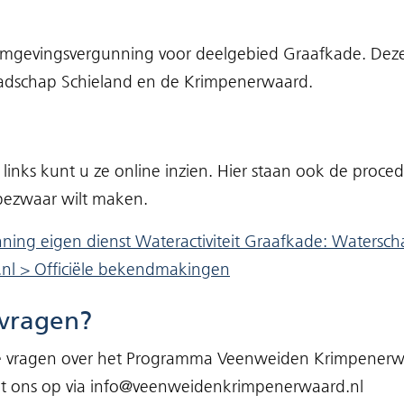
gevingsvergunning voor deelgebied Graafkade. Deze li
dschap Schieland en de Krimpenerwaard.
links kunt u ze online inzien. Hier staan ook de proc
 bezwaar wilt maken.
ing eigen dienst Wateractiviteit Graafkade: Watersc
(opent
.nl > Officiële bekendmakingen
in
vragen?
nieuw
venster)
e vragen over het Programma Veenweiden Krimpener
et ons op via info@veenweidenkrimpenerwaard.nl