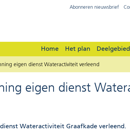
Ga
Abonneren nieuwsbrief
Co
(naar
naar
homepage)
de
inhoud
Home
Het plan
Deelgebie
ing eigen dienst Wateractiviteit verleend
ng eigen dienst Waterac
ienst Wateractiviteit Graafkade verleend.