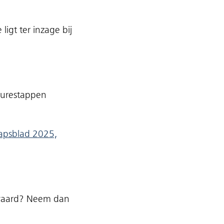
gt ter inzage bij
edurestappen
hapsblad 2025,
waard? Neem dan