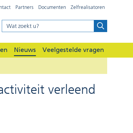
ntact
Partners
Documenten
Zelfrealisatoren
Wat
Zoeken
z
zoekt
o
u?
e
Deelgebieden
den
Nieuws
Veelgestelde vragen
Uitklappen
k
e
n
tiviteit verleend