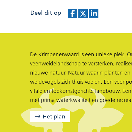
Deel dit op
D
D
D
e
e
e
l
l
l
e
e
e
De Krimpenerwaard is een unieke plek. Om
n
n
n
veenweidelandschap te versterken, realis
o
o
o
nieuwe natuur. Natuur waarin planten en 
p
p
p
weidevogels zich thuis voelen. Een veenpo
F
X
L
vitale en toekomstgerichte landbouw. Een
(opent
a
i
met prima waterkwaliteit en goede recrea
in
c
n
nieuw
e
k
Het plan
venster)
b
e