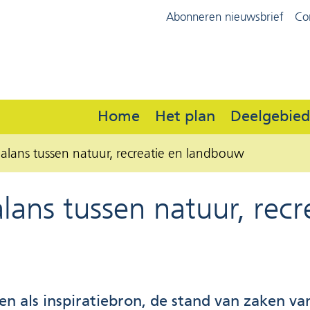
Ga
Abonneren nieuwsbrief
Co
(naar
naar
homepage)
de
inhoud
Home
Het plan
Deelgebie
alans tussen natuur, recreatie en landbouw
lans tussen natuur, rec
n als inspiratiebron, de stand van zaken v