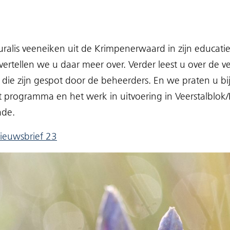
ralis veeneiken uit de Krimpenerwaard in zijn educatie
vertellen we u daar meer over. Verder leest u over de ve
 die zijn gespot door de beheerders. En we praten u bi
 programma en het werk in uitvoering in Veerstalblok/H
ade.
(opent
ieuwsbrief 23
in
nieuw
venster)