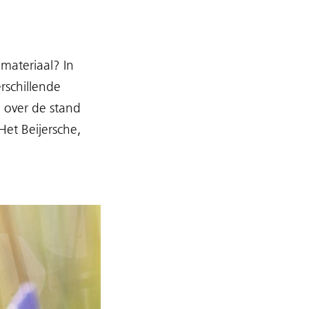
materiaal? In
rschillende
j over de stand
et Beijersche,