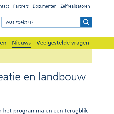
ntact
Partners
Documenten
Zelfrealisatoren
Wat
Zoeken
z
zoekt
o
u?
e
Deelgebieden
den
Nieuws
Veelgestelde vragen
Uitklappen
k
e
n
reatie en landbouw
an het programma en een terugblik