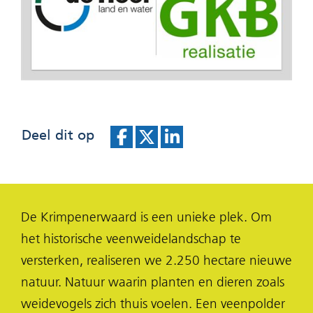
Deel dit op
D
D
D
e
e
e
l
l
l
De Krimpenerwaard is een unieke plek. Om
e
e
e
het historische veenweidelandschap te
n
n
n
versterken, realiseren we 2.250 hectare nieuwe
o
o
o
natuur. Natuur waarin planten en dieren zoals
p
p
p
weidevogels zich thuis voelen. Een veenpolder
F
X
L