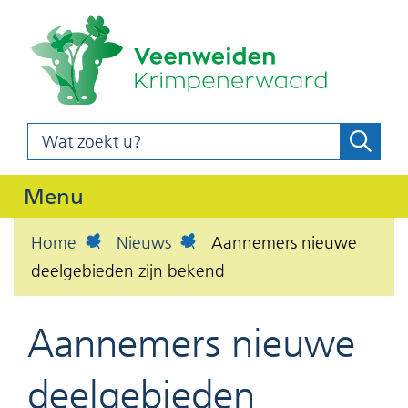
(naar
Ga
homepag
naar
de
inhoud
Wat
Zoeke
z
zoekt
o
u?
Uitklappen
Menu
e
k
Home
Nieuws
Aannemers nieuwe
e
deelgebieden zijn bekend
n
Aannemers nieuwe
deelgebieden