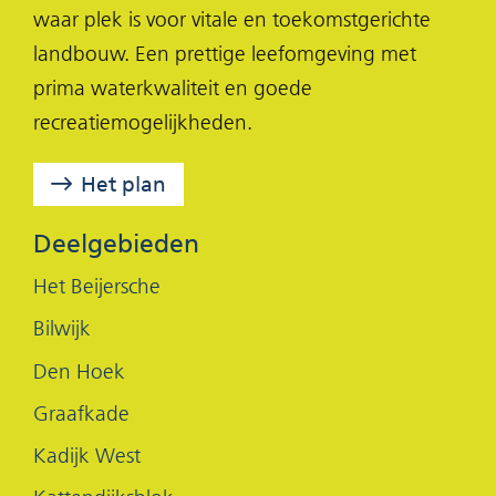
waar plek is voor vitale en toekomstgerichte
(opent
a
i
landbouw. Een prettige leefomgeving met
in
c
n
prima waterkwaliteit en goede
nieuw
e
k
recreatiemogelijkheden.
venster)
b
e
o
d
Het plan
o
I
k
n
Deelgebieden
(opent
(opent
Het Beijersche
in
in
Bilwijk
nieuw
nieuw
Den Hoek
venster)
venster)
Graafkade
Kadijk West